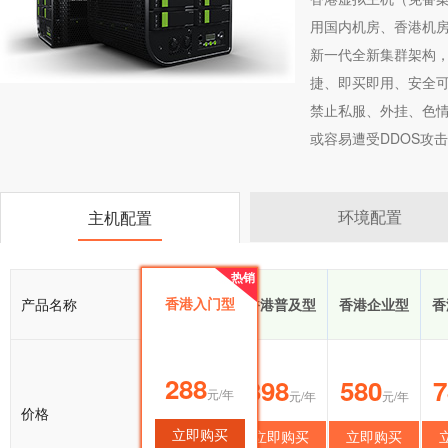
用国内机房、香港机
新一代全新集群架构
捷、即买即用、安全可
禁止私服、外挂、色情
或容易遭受DDOS攻击
环境配置
主机配置
热销
热销
香港入门型
产品名称
香港入门型
香港普及型
香港企业型
香
288
288
398
580
7
元/年
元/年
元/年
元/年
价格
立即购买
立即购买
立即购买
立即购买