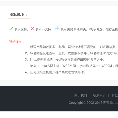
热销
热销
热销
图标说明：
产品名称
产品名称
产品名称
香港入门型
香港入门型
香港入门型
香港普及型
香港普及型
香港普及型
香港企业型
香港企业型
香港企业型
香
香
香
表示支持、
表示不支持、
表示需要单独购买、/表示可选、推荐全
产品编号
产品编号
产品编号
tw000
tw000
tw000
tw001
tw001
tw001
tw002
tw002
tw002
特别提示：
1、赠送产品如数据库、邮局、网站统计等不需要的，则表示放弃
Windows2008/
Windows2008/
Windows2008/
Win
2、域名赠品仅送首年，主机一次性购买多年，域名赠送时间为1年
操作系统
设置首页
数据定期备份
Linux
Linux
Linux
3、linux虚拟主机的mysql数据库是跟WEB空间共享大小。
比如：LinuxA型主机，WEB空间+mysql数据库一共=3
PHP
错误页面定义
数据自助恢复
4、任何虚拟主机用户都严禁发送垃圾邮件。
ASP
rar在线压缩
10重安全保障
关于我们
|
联系我们
|
付款
Copyright © 2002-2016 西部动力, 
ASP.net
免费预装软件
千兆防火墙系统