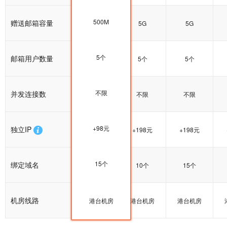
500M
赠送邮箱容量
5G
5G
5G
5个
邮箱用户数量
5个
5个
5个
不限
并发连接数
不限
不限
不限
+98元
独立IP
+198元
+198元
+198元
15个
绑定域名
15个
10个
15个
机房线路
港台机房
港台机房
港台机房
港台机房